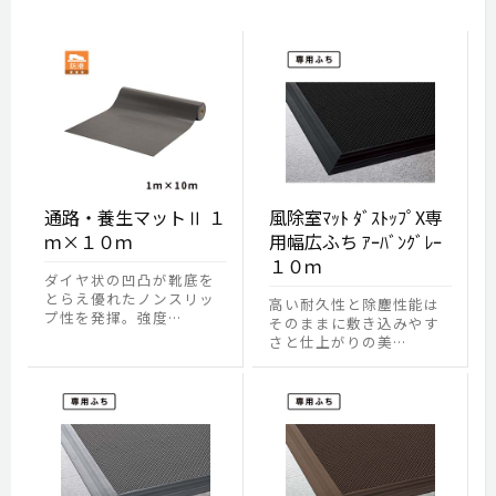
通路・養生マットⅡ １
風除室ﾏｯﾄ ﾀﾞｽﾄｯﾌﾟX専
ｍ×１０ｍ
用幅広ふち ｱｰﾊﾞﾝｸﾞﾚｰ
１０ｍ
ダイヤ状の凹凸が靴底を
とらえ優れたノンスリッ
高い耐久性と除塵性能は
プ性を発揮。強度…
そのままに敷き込みやす
さと仕上がりの美…