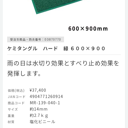
受注生産品・防炎番号：EO870770
ケミタングル ハード 緑 ６００×９００
雨の日は水切り効果とすべり止め効果を
発揮します。
¥37,400
価格(税込)
4904771260914
JANコード
MR-139-040-1
商品コード
約14mm
サイズ
約2.7ｋｇ
重量
塩化ビニール
材質