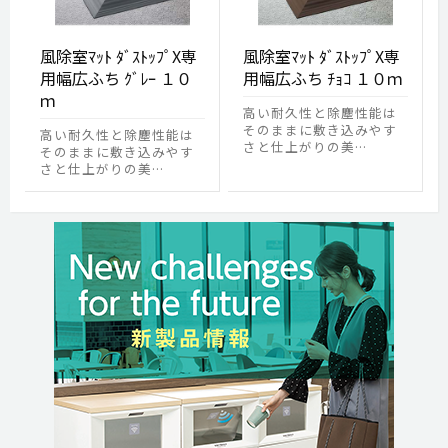
風除室ﾏｯﾄ ﾀﾞｽﾄｯﾌﾟX専
風除室ﾏｯﾄ ﾀﾞｽﾄｯﾌﾟX専
用幅広ふち ｸﾞﾚｰ １０
用幅広ふち ﾁｮｺ １０ｍ
ｍ
高い耐久性と除塵性能は
そのままに敷き込みやす
高い耐久性と除塵性能は
さと仕上がりの美…
そのままに敷き込みやす
さと仕上がりの美…