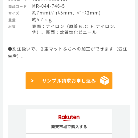
MR-044-746-5
商品コード
約7mm(ﾊﾟｲﾙ5mm、ﾍﾞｰｽ2mm)
サイズ
約5.7ｋｇ
重量
表面：ナイロン（原着Ｂ.Ｃ.Ｆ.ナイロン、
材質
他）、裏面：軟質塩化ビニール
●別注扱いで、２重マットふちへの加工ができます（受注
生産）。
サンプル請求お申し込み
楽天市場で購入する