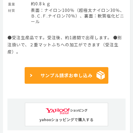
約0.8ｋｇ
重量
表面：ナイロン100％（超極太ナイロン30％、
材質
Ｂ.Ｃ.Ｆ.ナイロン70％）、裏面：軟質塩化ビニ
ール
●受注生産品です。受注後、約1週間で出荷します。 ●別
注扱いで、２重マットふちへの加工ができます（受注生
産）。
サンプル請求お申し込み
yahooショッピングで購入する