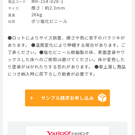
MR-154-020-1
商品コード
厚さ：約2.3mm
サイズ
26kg
重量
ポリ塩化ビニール
材質
●ロットによりサイズ誤差、硬さや色に若干のバラツキが
あります。 ●温度変化により伸縮する場合があります。ご
了承ください。●塩化ビニール樹脂製の床、表面塗装やワ
ックスした床へのご使用は避けてください。床が変色した
り塗装がはがれたりする恐れがあります。 ●車上渡し商品
につき納入時に荷下ろし介助者が必要です。
サンプル請求お申し込み