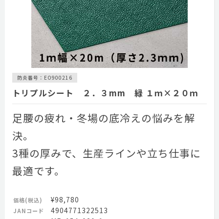
防炎番号：EO900216
トリプルシート ２．３mm 緑 １ｍ×２０ｍ
足腰の疲れ・冬場の底冷えの悩みを解
決。
3種の厚みで、生産ラインや立ち仕事に
最適です。
¥98,780
価格(税込)
4904771322513
JANコード