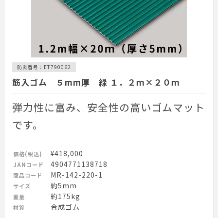
防炎番号：ET790062
筋入ゴム ５mm厚 緑 １．２ｍ×２０ｍ
弾力性に富み、安全性の高いゴムマット
です。
¥418,000
価格(税込)
4904771138718
JANコード
MR-142-220-1
商品コード
約5mm
サイズ
約175kg
重量
合成ゴム
材質