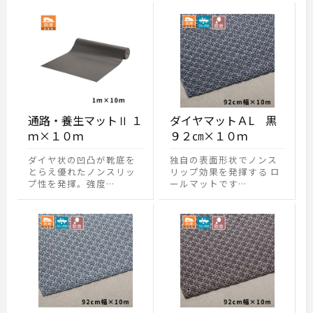
通路・養生マットⅡ １
ダイヤマットＡL 黒
ｍ×１０ｍ
９２㎝×１０ｍ
ダイヤ状の凹凸が靴底を
独自の表面形状でノンス
とらえ優れたノンスリッ
リップ効果を発揮する ロ
プ性を発揮。強度…
ールマットです…