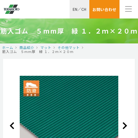
EN
／
CH
お問い合わせ
筋入ゴム ５mm厚 緑 １．２ｍ×２０ｍ
ホーム
商品紹介
マット
その他マット
筋入ゴム ５mm厚 緑 １．２ｍ×２０ｍ