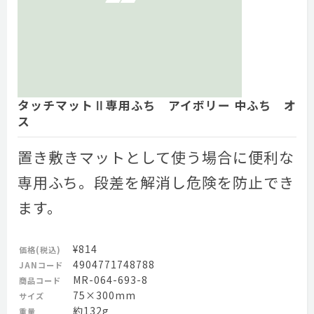
タッチマットⅡ専用ふち アイボリー 中ふち オ
ス
置き敷きマットとして使う場合に便利な
専用ふち。段差を解消し危険を防止でき
ます。
¥814
価格(税込)
4904771748788
JANコード
MR-064-693-8
商品コード
75×300mm
サイズ
約132g
重量