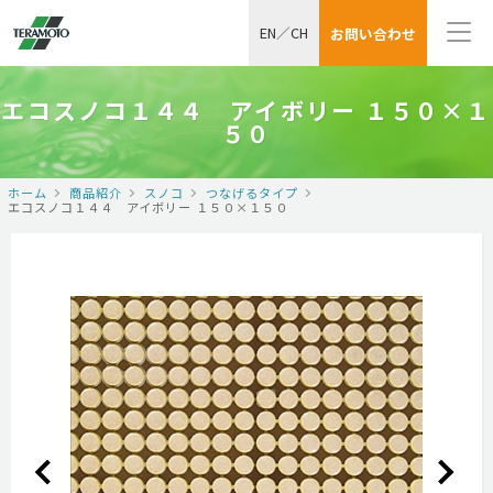
EN
／
CH
お問い合わせ
エコスノコ１４４ アイボリー １５０×１
５０
ホーム
商品紹介
スノコ
つなげるタイプ
エコスノコ１４４ アイボリー １５０×１５０