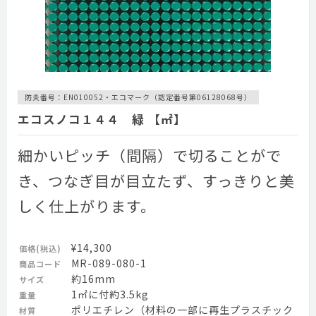
防炎番号：EN010052・エコマーク（認定番号第06128068号）
エコスノコ１４４ 緑 【㎡】
細かいピッチ（間隔）で切ることがで
き、つなぎ目が目立たず、すっきりと美
しく仕上がります。
¥14,300
価格(税込)
MR-089-080-1
商品コード
約16mm
サイズ
1㎡に付約3.5kg
重量
ポリエチレン（材料の一部に再生プラスチック
材質