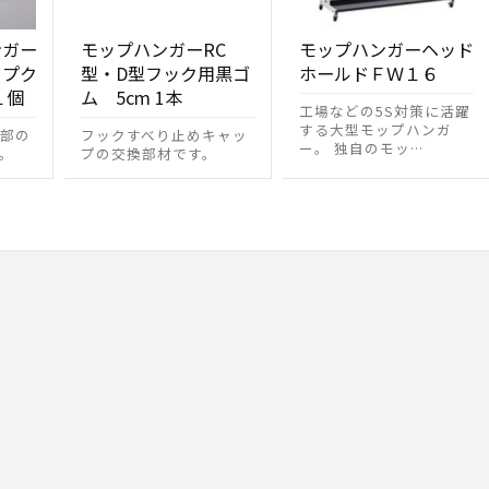
ンガー
モップハンガーRC
モップハンガーヘッド
ップク
型・D型フック用黒ゴ
ホールドＦＷ１６
１個
ム 5cm 1本
工場などの5S対策に活躍
する大型モップハンガ
部の
フックすべり止めキャッ
ー。 独自のモッ…
。
プの交換部材です。