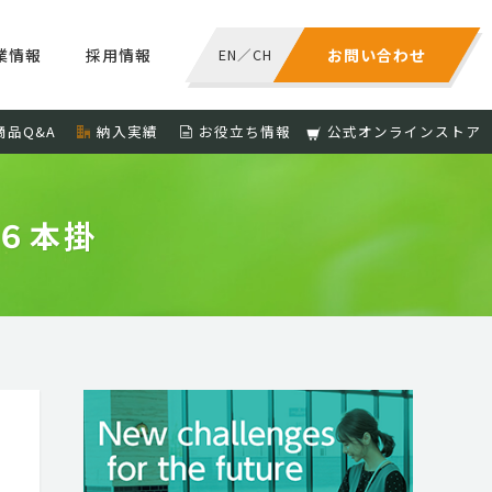
業情報
採用情報
EN
／
CH
お問い合わせ
商品Q&A
納入実績
お役立ち情報
公式オンラインストア
６本掛