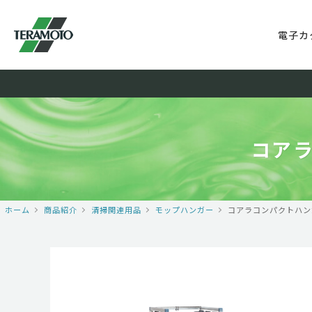
電子カ
コア
ホーム
商品紹介
清掃関連用品
モップハンガー
コアラコンパクトハン