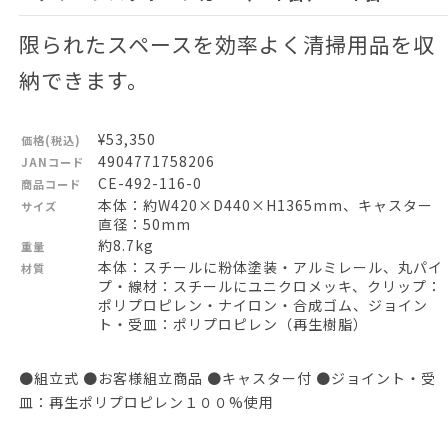
限られたスペースを効率よく清掃用品を収
納できます。
¥53,350
価格(税込)
4904771758206
JANコード
CE-492-116-0
商品コード
本体：約W420×D440×H1365mm、キャスター
サイズ
直径：50mm
約8.7kg
重量
本体：スチールに粉体塗装・アルミレール、丸パイ
材質
プ・線材：スチールにユニクロメッキ、クリップ：
ポリプロピレン・ナイロン・合成ゴム、ジョイン
ト・受皿：ポリプロピレン（再生樹脂）
●組立式 ●お客様組立商品 ●キャスター付 ●ジョイント・受
皿：再生ポリプロピレン１００%使用