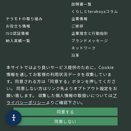
説明書一覧
くらしとterakoyaコラム
テラモトの取り組み
企業情報
お役立ち情報
ご挨拶
ISO認証情報
企業理念と行動指針
納入実績一覧
ブランドメッセージ
ネットワーク
沿革
基本情報
本サイトではより良いサービス提供のために、Cookie
情報を通してお客様の利用状況データを収集していま
す。同意される方は「同意する」ボタンを押してくださ
い。 同意しない方はリンク先よりオプトアウト設定をお
願い致します。 収集した個人情報の取扱いについては
プ
ライバシーポリシー
よりご確認下さい。
同意する
© TERAMOTO All Rights Reserved.
同意しない