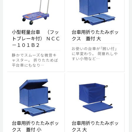
小型軽量台車 （フッ
台車用折りたたみボッ
トブレーキ付） ＮＣＣ
クス 蓋付 大
－１０１Ｂ２
お使いの台車が｢囲い付｣
に早変わり。 荷崩れしや
静かでスムーズな微音キ
すい小物など…
ャスター。 折りたためば
平台車にもなり…
台車用折りたたみボッ
台車用折りたたみボッ
クス 蓋付 小
クス 大