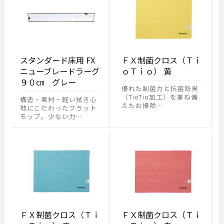
スタンダード床用 FX
ＦＸ制菌クロス（Ｔｉ
ニューブレードラーグ
ｏＴｉｏ） 黄
９０㎝ グレー
優れた制菌力と抗菌防臭
（TioTio加工）を兼ね備
構造・素材・軽い拭き心
えたお掃除…
地にこだわったフラット
モップ。少ない力…
ＦＸ制菌クロス（Ｔｉ
ＦＸ制菌クロス（Ｔｉ