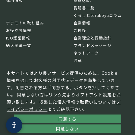
採用情報
商品Q&A
説明書一覧
くらしとterakoyaコラム
テラモトの取り組み
企業情報
お役立ち情報
ご挨拶
ISO認証情報
企業理念と行動指針
納入実績一覧
ブランドメッセージ
ネットワーク
沿革
基本情報
本サイトではより良いサービス提供のために、Cookie
情報を通してお客様の利用状況データを収集していま
す。同意される方は「同意する」ボタンを押してくださ
い。 同意しない方はリンク先よりオプトアウト設定をお
願い致します。 収集した個人情報の取扱いについては
プ
ライバシーポリシー
よりご確認下さい。
同意する
© TERAMOTO All Rights Reserved.
同意しない