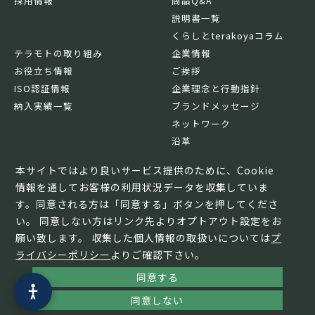
採用情報
商品Q&A
説明書一覧
くらしとterakoyaコラム
テラモトの取り組み
企業情報
お役立ち情報
ご挨拶
ISO認証情報
企業理念と行動指針
納入実績一覧
ブランドメッセージ
ネットワーク
沿革
基本情報
本サイトではより良いサービス提供のために、Cookie
情報を通してお客様の利用状況データを収集していま
す。同意される方は「同意する」ボタンを押してくださ
い。 同意しない方はリンク先よりオプトアウト設定をお
願い致します。 収集した個人情報の取扱いについては
プ
ライバシーポリシー
よりご確認下さい。
同意する
© TERAMOTO All Rights Reserved.
同意しない