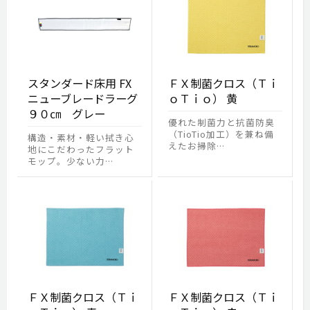
スタンダード床用 FX
ＦＸ制菌クロス（Ｔｉ
ニューブレードラーグ
ｏＴｉｏ） 黄
９０㎝ グレー
優れた制菌力と抗菌防臭
（TioTio加工）を兼ね備
構造・素材・軽い拭き心
えたお掃除…
地にこだわったフラット
モップ。少ない力…
ＦＸ制菌クロス（Ｔｉ
ＦＸ制菌クロス（Ｔｉ