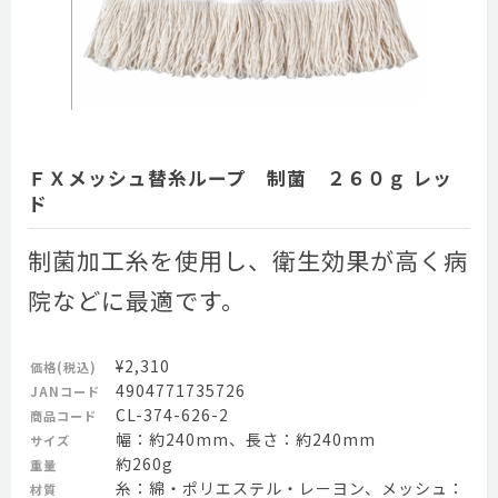
ＦＸメッシュ替糸ループ 制菌 ２６０ｇ レッ
ド
制菌加工糸を使用し、衛生効果が高く病
院などに最適です。
¥2,310
価格(税込)
4904771735726
JANコード
CL-374-626-2
商品コード
幅：約240mm、長さ：約240mm
サイズ
約260g
重量
糸：綿・ポリエステル・レーヨン、メッシュ：
材質