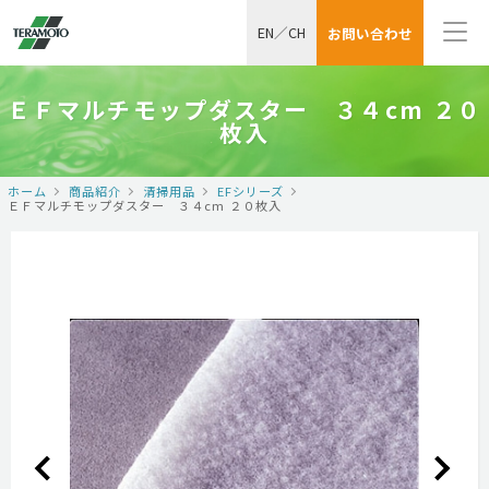
EN
／
CH
お問い合わせ
ＥＦマルチモップダスター ３４cm ２０
枚入
ホーム
商品紹介
清掃用品
EFシリーズ
ＥＦマルチモップダスター ３４cm ２０枚入