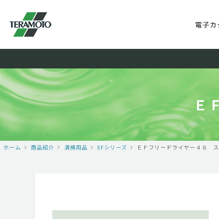
電子カ
Ｅ
ホーム
商品紹介
清掃用品
EFシリーズ
ＥＦフリードライヤー４８ ス