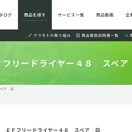
タログ
商品を探す
サービス一覧
商品動画
企
テラモトの取り組み
商品取扱説明書一覧
Ｆフリードライヤー４８ スペア
ペア 白
ＥＦフリードライヤー４８ スペア 白