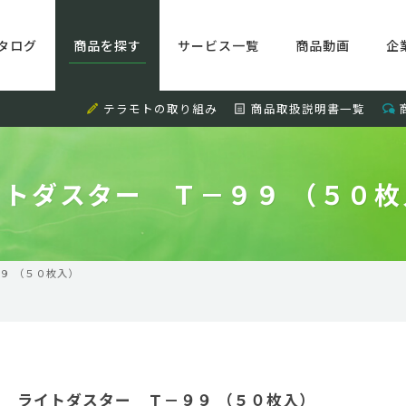
タログ
商品を探す
サービス一覧
商品動画
企
テラモトの取り組み
商品取扱説明書一覧
イトダスター Ｔ－９９ （５０枚
９ （５０枚入）
ライトダスター Ｔ－９９ （５０枚入）