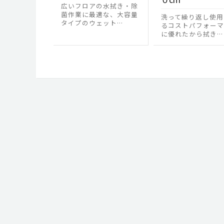
広いフロアの水拭き・除
菌作業に最適な、大容量
洗って繰り返し使用
タイプのウェット…
るコストパフォーマ
に優れたから拭き…