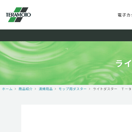
電子カ
ラ
ホーム
商品紹介
清掃用品
モップ用ダスター
ライトダスター Ｔ－９