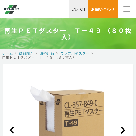
EN
／
CH
お問い合わせ
再生ＰＥＴダスター Ｔ－４９ （８０枚
入）
ホーム
商品紹介
清掃用品
モップ用ダスター
再生ＰＥＴダスター Ｔ－４９ （８０枚入）