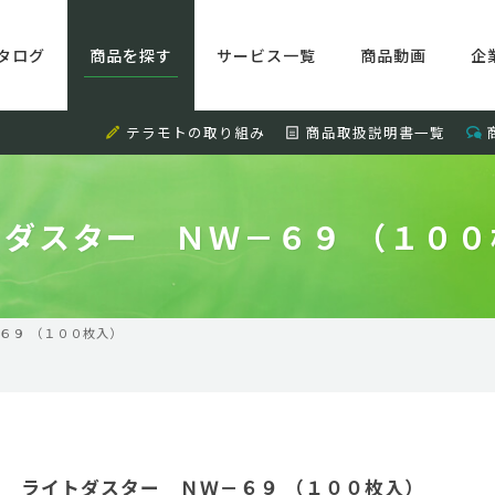
タログ
商品を探す
サービス一覧
商品動画
企
テラモトの取り組み
商品取扱説明書一覧
トダスター ＮＷ－６９ （１００
６９ （１００枚入）
ライトダスター ＮＷ－６９ （１００枚入）