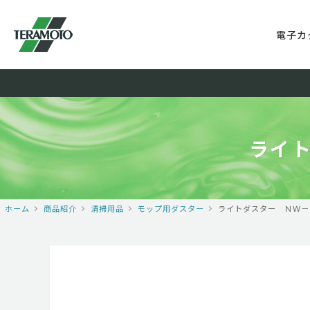
電子カ
ライ
ホーム
商品紹介
清掃用品
モップ用ダスター
ライトダスター ＮＷ－