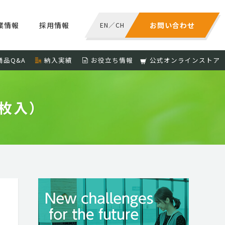
業情報
採用情報
EN
／
CH
お問い合わせ
商品Q&A
納入実績
お役立ち情報
公式オンラインストア
枚入）