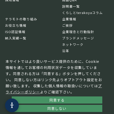
説明書一覧
くらしとterakoyaコラム
テラモトの取り組み
企業情報
お役立ち情報
ご挨拶
ISO認証情報
企業理念と行動指針
納入実績一覧
ブランドメッセージ
ネットワーク
沿革
基本情報
本サイトではより良いサービス提供のために、Cookie
情報を通してお客様の利用状況データを収集していま
す。同意される方は「同意する」ボタンを押してくださ
い。 同意しない方はリンク先よりオプトアウト設定をお
願い致します。 収集した個人情報の取扱いについては
プ
ライバシーポリシー
よりご確認下さい。
同意する
© TERAMOTO All Rights Reserved.
同意しない