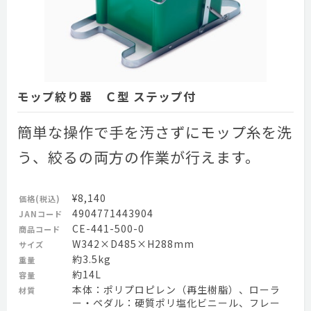
モップ絞り器 Ｃ型 ステップ付
簡単な操作で手を汚さずにモップ糸を洗
う、絞るの両方の作業が行えます。
¥8,140
価格(税込)
4904771443904
JANコード
CE-441-500-0
商品コード
W342×D485×H288mm
サイズ
約3.5kg
重量
約14L
容量
本体：ポリプロピレン（再生樹脂）、ローラ
材質
ー・ペダル：硬質ポリ塩化ビニール、フレー