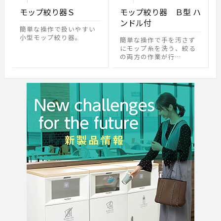
モップ絞り器Ｓ
モップ絞り器 Ｂ型 ハ
ンドル付
簡単な操作で扱いやすい
小型モップ絞り器。
簡単な操作で手を汚さず
にモップ糸を洗う、絞る
の両方の作業が行…