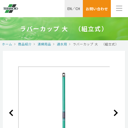
EN
／
CH
お問い合わせ
ラバーカップ 大 （組立式）
ホーム
商品紹介
清掃用品
通水用
ラバーカップ 大 （組立式）