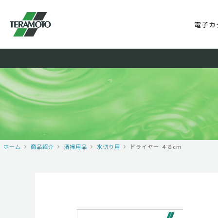
電子カ
ホーム
商品紹介
清掃用品
水切り用
ドライヤー ４８cm