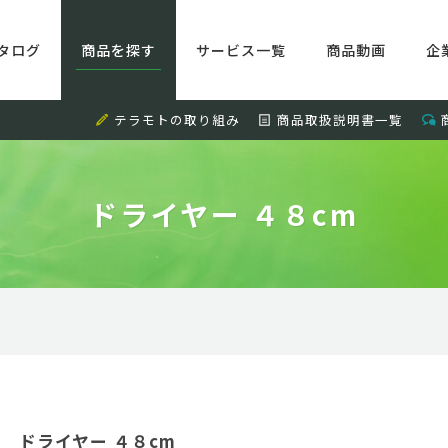
タログ
商品を探す
サービス一覧
商品動画
企
テラモトの取り組み
商品取扱説明書一覧
ドライヤー ４８cm
ドライヤー ４８cm