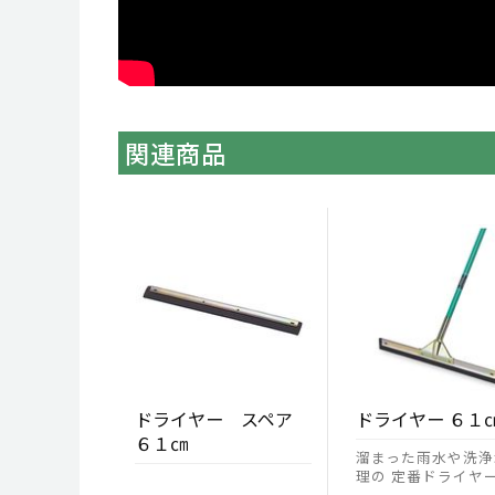
関連商品
ドライヤー スペア
ドライヤー ６１
６１㎝
溜まった雨水や洗浄
理の 定番ドライヤ