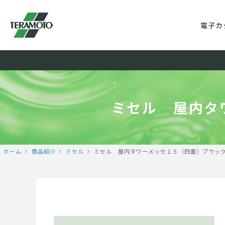
電子カ
ミセル 屋内タ
ホーム
商品紹介
ミセル
ミセル 屋内タワーメッセ１５（四面）ブラック