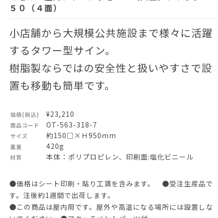
５０（４面）
小店舗から大規模公共施設まで様々に活躍
するタワー型サイン。
樹脂製ならではの安全性と扱いやすさで設
置も移動も簡単です。
¥23,210
価格(税込)
OT-563-318-7
商品コード
約150□×Ｈ950mm
サイズ
420g
重量
本体：ポリプロピレン、印刷面:塩化ビニール
材質
●価格はシート印刷・貼り工賃を含みます。 ●受注生産品で
す。注後約1週間で出荷します。
●この商品は屋内用です。屋外や高温になる場所には設置しな