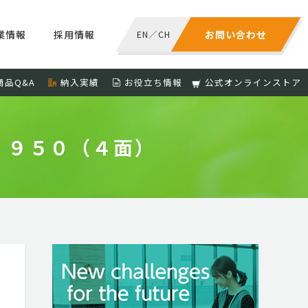
業情報
採用情報
EN
／
CH
お問い合わせ
商品Q&A
納入実績
お役立ち情報
公式オンラインストア
 ９５０（４面）