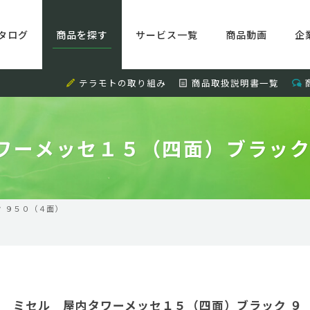
タログ
商品を探す
サービス一覧
商品動画
企
テラモトの取り組み
商品取扱説明書一覧
ワーメッセ１５（四面）ブラック
 ９５０（４面）
ミセル 屋内タワーメッセ１５（四面）ブラック ９