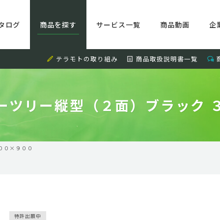
タログ
商品を探す
サービス一覧
商品動画
企
テラモトの取り組み
商品取扱説明書一覧
ーツリー縦型（２面）ブラック 
００×９００
特許出願中