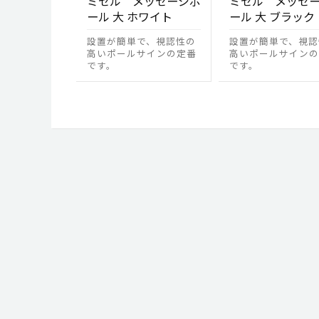
ミセル メッセージポ
ミセル メッセ
ール 大 ホワイト
ール 大 ブラック
設置が簡単で、視認性の
設置が簡単で、視認
高いポールサインの定番
高いポールサインの
です。
です。