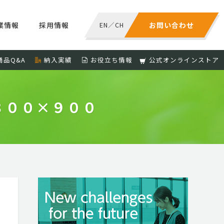
業情報
採用情報
EN
／
CH
お問い合わせ
商品Q&A
納入実績
お役立ち情報
公式オンラインストア
３００×９００