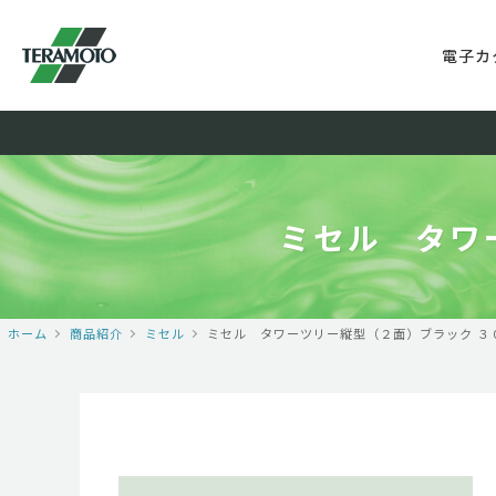
電子カ
ミセル タワ
ホーム
商品紹介
ミセル
ミセル タワーツリー縦型（２面）ブラック ３