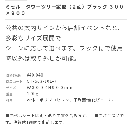
ミセル タワーツリー縦型（２面）ブラック ３００
×９００
公共の案内サインから店舗イベントなど、
多彩なサイズ展開で
シーンに応じて選べます。フック付で使用
時以外は取り外しが可能。
¥40,040
価格(税込)
OT-563-101-7
商品コード
Ｗ３００×H９００mm
サイズ
1.0kg
重量
本体：ポリプロピレン、印刷面:塩化ビニール
材質
●価格はシート印刷・貼り工賃を含みます。 ●受注生産品で
す。注後約1週間で出荷します。