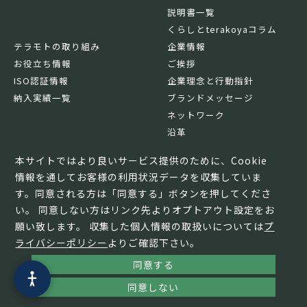
説明書一覧
くらしとterakoyaコラム
テラモトの取り組み
企業情報
お役立ち情報
ご挨拶
ISO認証情報
企業理念と行動指針
納入実績一覧
ブランドメッセージ
ネットワーク
沿革
基本情報
本サイトではより良いサービス提供のために、Cookie
情報を通してお客様の利用状況データを収集していま
す。同意される方は「同意する」ボタンを押してくださ
い。 同意しない方はリンク先よりオプトアウト設定をお
願い致します。 収集した個人情報の取扱いについては
プ
ライバシーポリシー
よりご確認下さい。
同意する
© TERAMOTO All Rights Reserved.
同意しない