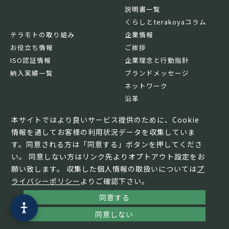
説明書一覧
くらしとterakoyaコラム
テラモトの取り組み
企業情報
お役立ち情報
ご挨拶
ISO認証情報
企業理念と行動指針
納入実績一覧
ブランドメッセージ
ネットワーク
沿革
基本情報
本サイトではより良いサービス提供のために、Cookie
情報を通してお客様の利用状況データを収集していま
す。同意される方は「同意する」ボタンを押してくださ
い。 同意しない方はリンク先よりオプトアウト設定をお
願い致します。 収集した個人情報の取扱いについては
プ
ライバシーポリシー
よりご確認下さい。
同意する
© TERAMOTO All Rights Reserved.
同意しない