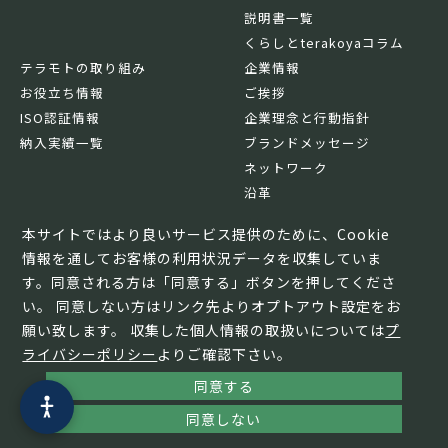
説明書一覧
くらしとterakoyaコラム
テラモトの取り組み
企業情報
お役立ち情報
ご挨拶
ISO認証情報
企業理念と行動指針
納入実績一覧
ブランドメッセージ
ネットワーク
沿革
基本情報
本サイトではより良いサービス提供のために、Cookie
情報を通してお客様の利用状況データを収集していま
す。同意される方は「同意する」ボタンを押してくださ
い。 同意しない方はリンク先よりオプトアウト設定をお
願い致します。 収集した個人情報の取扱いについては
プ
ライバシーポリシー
よりご確認下さい。
同意する
© TERAMOTO All Rights Reserved.
同意しない