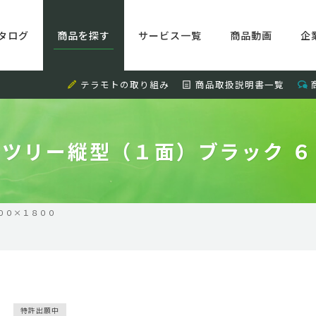
タログ
商品を探す
サービス一覧
商品動画
企
テラモトの取り組み
商品取扱説明書一覧
ツリー縦型（１面）ブラック 
００×１８００
特許出願中