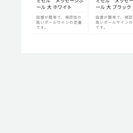
ミセル メッセージポ
ミセル メッセ
ール 大 ホワイト
ール 大 ブラック
設置が簡単で、視認性の
設置が簡単で、視認
高いポールサインの定番
高いポールサインの
です。
です。