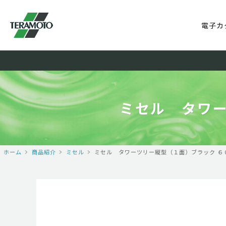
電子カ
ミセル タワー
ホーム
商品紹介
ミセル
ミセル タワーツリー縦型（１面）ブラック ６