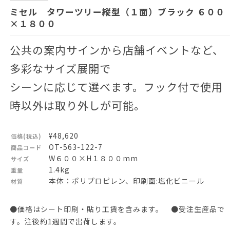
ミセル タワーツリー縦型（１面）ブラック ６００
×１８００
公共の案内サインから店舗イベントなど、
多彩なサイズ展開で
シーンに応じて選べます。フック付で使用
時以外は取り外しが可能。
¥48,620
価格(税込)
OT-563-122-7
商品コード
W６００×H１８００mm
サイズ
1.4kg
重量
本体：ポリプロピレン、印刷面:塩化ビニール
材質
●価格はシート印刷・貼り工賃を含みます。 ●受注生産品で
す。注後約1週間で出荷します。