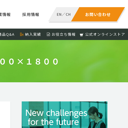
業情報
採用情報
EN
／
CH
お問い合わせ
商品Q&A
納入実績
お役立ち情報
公式オンラインストア
６００×１８００