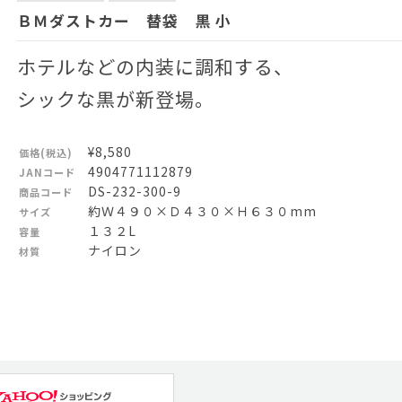
ＢＭダストカー 替袋 黒 小
ホテルなどの内装に調和する、
シックな黒が新登場。
¥8,580
価格(税込)
4904771112879
JANコード
DS-232-300-9
商品コード
約Ｗ４９０×Ｄ４３０×Ｈ６３０mm
サイズ
１３２L
容量
ナイロン
材質