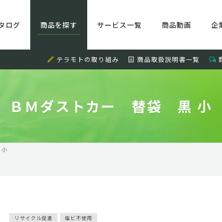
タログ
商品を探す
サービス一覧
商品動画
企
テラモトの取り組み
商品取扱説明書一覧
ＢＭダストカー 替袋 黒 小
 小
リサイクル促進
塩ビ不使用