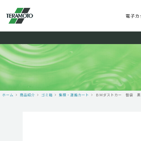
電子カ
ホーム
商品紹介
ゴミ箱
集積・運搬カート
ＢＭダストカー 替袋 黒