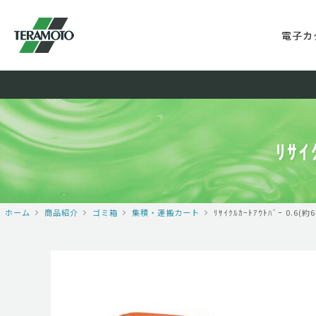
電子カ
ﾘｻｲ
ホーム
商品紹介
ゴミ箱
集積・運搬カート
ﾘｻｲｸﾙｶｰﾄｱｳﾄﾊﾞｰ 0.6(