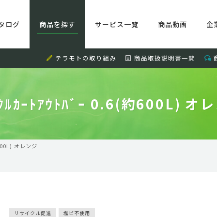
タログ
商品を探す
サービス一覧
商品動画
企
テラモトの取り組み
商品取扱説明書一覧
ｸﾙｶｰﾄｱｳﾄﾊﾞｰ 0.6(約600L) 
約600L) オレンジ
リサイクル促進
塩ビ不使用