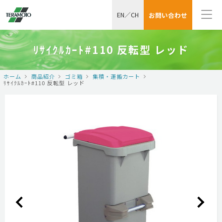
EN
／
CH
お問い合わせ
ﾘｻｲｸﾙｶｰﾄ#110 反転型 レッド
ホーム
商品紹介
ゴミ箱
集積・運搬カート
ﾘｻｲｸﾙｶｰﾄ#110 反転型 レッド