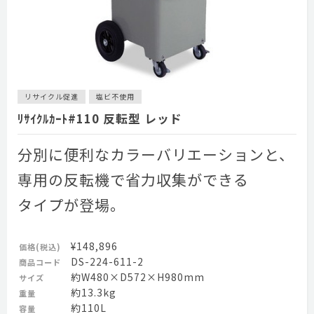
リサイクル促進
塩ビ不使用
ﾘｻｲｸﾙｶｰﾄ#110 反転型 レッド
分別に便利なカラーバリエーションと、
専用の反転機で省力収集ができる
タイプが登場。
¥148,896
価格(税込)
DS-224-611-2
商品コード
約W480×D572×H980mm
サイズ
約13.3kg
重量
約110L
容量