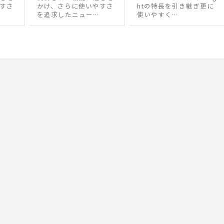
すさ
かけ、さらに使いやすさ
htの特長を引き継ぎ更に
を追求したニュー…
使いやすく…