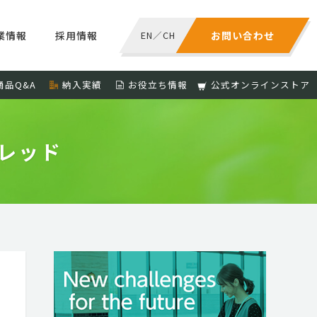
業情報
採用情報
EN
／
CH
お問い合わせ
商品Q&A
納入実績
お役立ち情報
公式オンラインストア
レッド