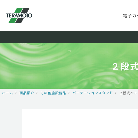
電子カ
２段
ホーム
商品紹介
その他施設備品
パーテーションスタンド
２段式ベル