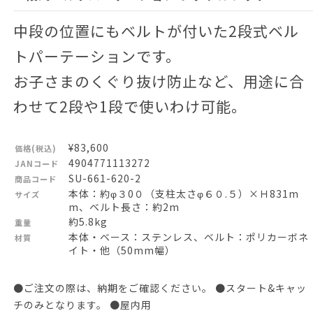
中段の位置にもベルトが付いた2段式ベル
トパーテーションです。
お子さまのくぐり抜け防止など、用途に合
わせて2段や1段で使いわけ可能。
¥83,600
価格(税込)
4904771113272
JANコード
SU-661-620-2
商品コード
本体：約φ３0０（支柱太さφ６０.５）×Ｈ831m
サイズ
m、ベルト長さ：約2m
約5.8kg
重量
本体・ベース：ステンレス、ベルト：ポリカーボネ
材質
イト・他（50mm幅）
●ご注文の際は、納期をご確認ください。 ●スタート&キャッ
チのみとなります。 ●屋内用