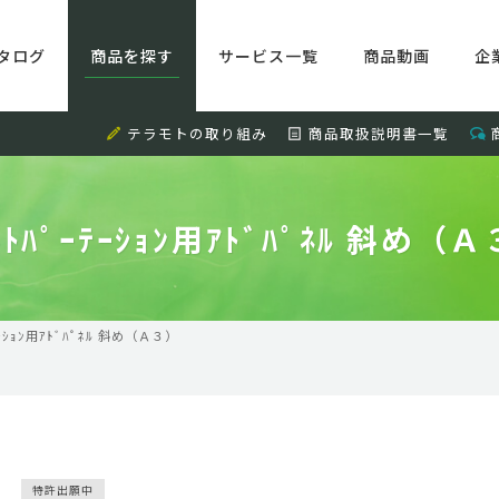
タログ
商品を探す
サービス一覧
商品動画
企
テラモトの取り組み
商品取扱説明書一覧
ﾙﾄﾊﾟｰﾃｰｼｮﾝ用ｱﾄﾞﾊﾟﾈﾙ 斜め（
ﾃｰｼｮﾝ用ｱﾄﾞﾊﾟﾈﾙ 斜め（Ａ３）
特許出願中