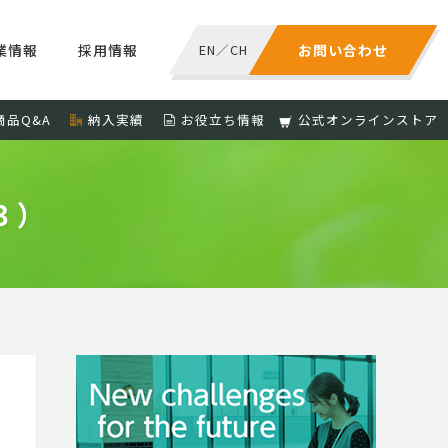
業情報
採用情報
EN
／
CH
お問い合わせ
商品Q&A
納入実績
お役立ち情報
公式オンラインストア
Ａ３）