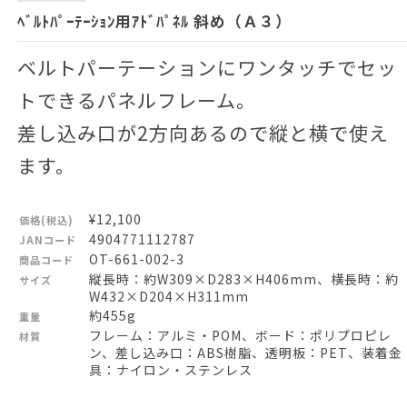
ﾍﾞﾙﾄﾊﾟｰﾃｰｼｮﾝ用ｱﾄﾞﾊﾟﾈﾙ 斜め（Ａ３）
ベルトパーテーションにワンタッチでセッ
トできるパネルフレーム。
差し込み口が2方向あるので縦と横で使え
ます。
¥12,100
価格(税込)
4904771112787
JANコード
OT-661-002-3
商品コード
縦長時：約W309×D283×H406mm、横長時：約
サイズ
W432×D204×H311mm
約455g
重量
フレーム：アルミ・POM、ボード：ポリプロピレ
材質
ン、差し込み口：ABS樹脂、透明板：PET、装着金
具：ナイロン・ステンレス