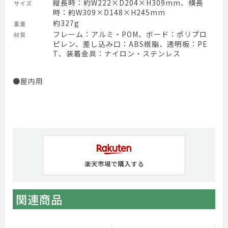
縦長時：約W222×D204×H309mm、横長
サイズ
時：約W309×D148×H245mm
約327g
重量
フレーム：アルミ・POM、ボード：ポリプロ
材質
ピレン、差し込み口：ABS樹脂、透明板：PE
T、装着金具：ナイロン・ステンレス
●屋内用
楽天市場で購入する
関連商品