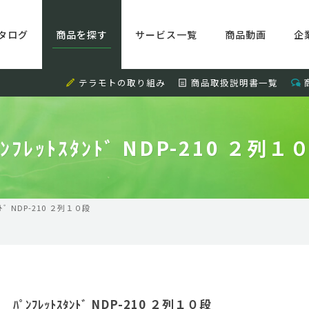
タログ
商品を探す
サービス一覧
商品動画
企
テラモトの取り組み
商品取扱説明書一覧
ﾟﾝﾌﾚｯﾄｽﾀﾝﾄﾞ NDP-210 ２列１
ﾝﾄﾞ NDP-210 ２列１０段
ﾊﾟﾝﾌﾚｯﾄｽﾀﾝﾄﾞ NDP-210 ２列１０段