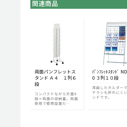
関連商品
両面パンフレットス
ﾊﾟﾝﾌﾚｯﾄｽﾀﾝﾄﾞ N
タンド Ａ４ １列６
0 ３列１０段
段
湾曲したホルダー
チラシも折れにく
コンパクトながら片面6
ンドです。
段×両面の収納量。両面
使用で壁際設置だ…