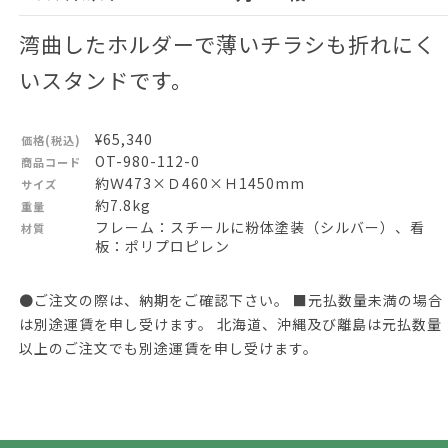
湾曲したホルダーで薄いチラシも折れにく
いスタンドです。
¥65,340
価格(税込)
OT-980-112-0
商品コード
約Ｗ473×Ｄ460×Ｈ1450mm
サイズ
約7.8kg
重量
フレーム：スチールに粉体塗装（シルバー）、看
材質
板：ポリプロピレン
●ご注文の際は、納期をご確認下さい。 ■元払数量未満の場合
は別途運賃を申し受けます。 北海道、沖縄及び離島は元払数量
以上のご注文でも別途運賃を申し受けます。