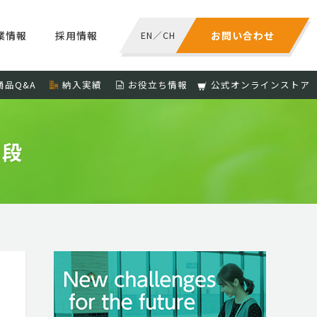
業情報
採用情報
EN
／
CH
お問い合わせ
商品Q&A
納入実績
お役立ち情報
公式オンラインストア
０段