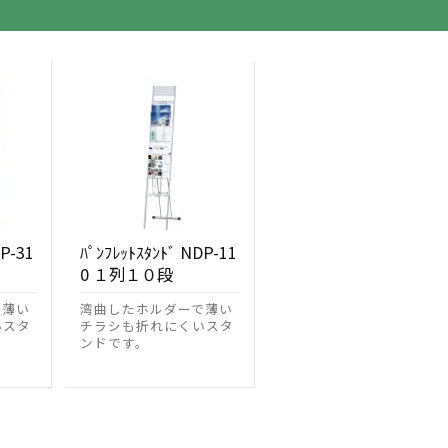
DP-31
ﾊﾟﾝﾌﾚｯﾄｽﾀﾝﾄﾞ NDP-11
0 １列１０段
で薄い
湾曲したホルダーで薄い
いスタ
チラシも折れにくいスタ
ンドです。