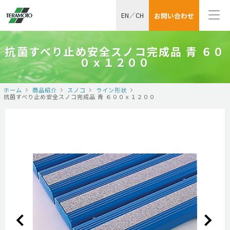
EN
／
CH
お問い合わせ
抗菌すべり止め安全スノコ完成品 青 ６０
０ｘ１２００
ホーム
商品紹介
スノコ
ライン形状
抗菌すべり止め安全スノコ完成品 青 ６００ｘ１２００