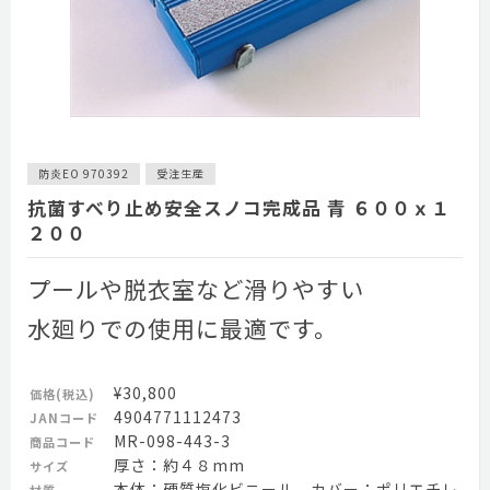
防炎EO 970392
受注生産
抗菌すべり止め安全スノコ完成品 青 ６００ｘ１
２００
プールや脱衣室など滑りやすい
水廻りでの使用に最適です。
¥30,800
価格(税込)
4904771112473
JANコード
MR-098-443-3
商品コード
厚さ：約４８mm
サイズ
本体：硬質塩化ビニール、カバー：ポリエチレ