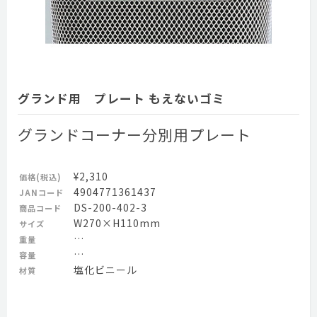
グランド用 プレート もえないゴミ
グランドコーナー分別用プレート
¥2,310
価格(税込)
4904771361437
JANコード
DS-200-402-3
商品コード
W270×H110mm
サイズ
…
重量
…
容量
塩化ビニール
材質