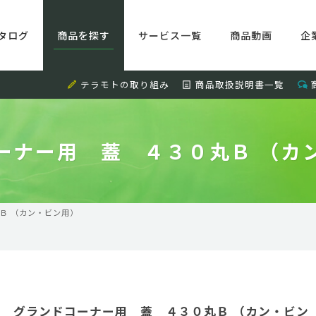
タログ
商品を探す
サービス一覧
商品動画
企
テラモトの取り組み
商品取扱説明書一覧
ーナー用 蓋 ４３０丸Ｂ （カ
Ｂ （カン・ビン用）
グランドコーナー用 蓋 ４３０丸Ｂ （カン・ビン