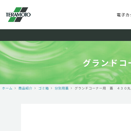
電子カ
グランドコ
ホーム
商品紹介
ゴミ箱
分別用蓋
グランドコーナー用 蓋 ４３０丸