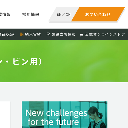
業情報
採用情報
EN
／
CH
お問い合わせ
商品Q&A
納入実績
お役立ち情報
公式オンラインストア
ン・ビン用）