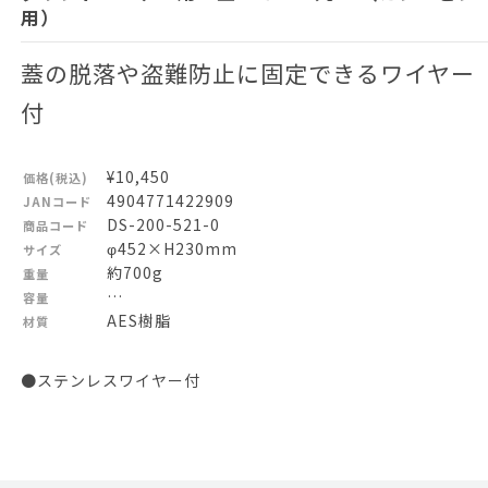
用）
蓋の脱落や盗難防止に固定できるワイヤー
付
¥10,450
価格(税込)
4904771422909
JANコード
DS-200-521-0
商品コード
φ452×H230mm
サイズ
約700g
重量
…
容量
AES樹脂
材質
●ステンレスワイヤー付