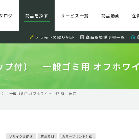
タログ
商品を探す
サービス一覧
商品動画
企
テラモトの取り組み
商品取扱説明書一覧
ップ付） 一般ゴミ用 オフホワイト
） 一般ゴミ用 オフホワイト 47.5L 角穴
リサイクル促進
再生素材
カラープリント対応