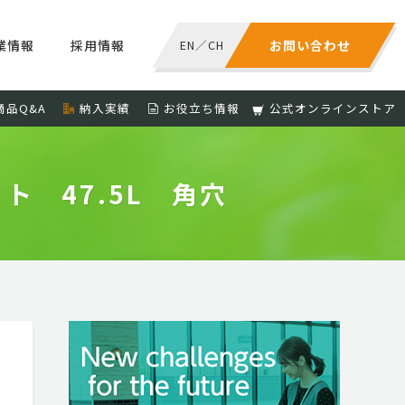
業情報
採用情報
EN
／
CH
お問い合わせ
商品Q&A
納入実績
お役立ち情報
公式オンラインストア
 47.5L 角穴