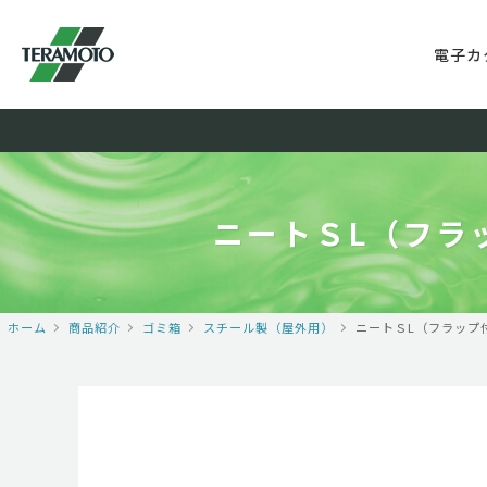
電子カ
ニートＳL（フラ
ホーム
商品紹介
ゴミ箱
スチール製（屋外用）
ニートＳL（フラップ付