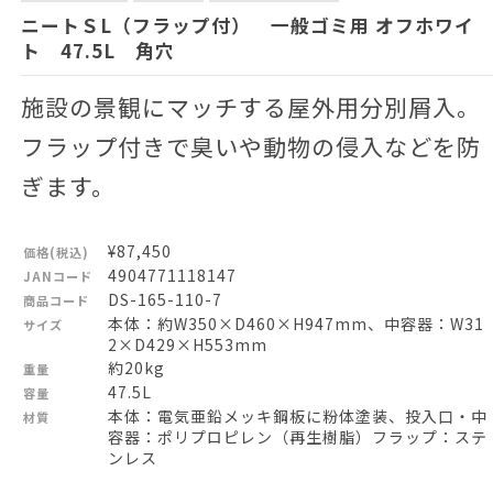
ニートＳL（フラップ付） 一般ゴミ用 オフホワイ
ト 47.5L 角穴
施設の景観にマッチする屋外用分別屑入。
フラップ付きで臭いや動物の侵入などを防
ぎます。
¥87,450
価格(税込)
4904771118147
JANコード
DS-165-110-7
商品コード
本体：約W350×D460×H947mm、中容器：W31
サイズ
2×D429×H553mm
約20kg
重量
47.5L
容量
本体：電気亜鉛メッキ鋼板に粉体塗装、投入口・中
材質
容器：ポリプロピレン（再生樹脂）フラップ：ステ
ンレス