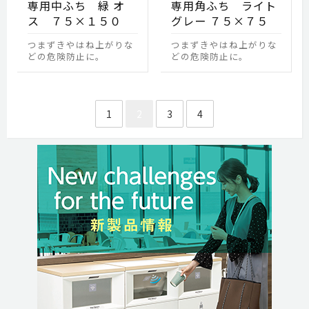
専用中ふち 緑 オ
専用角ふち ライト
ス ７５×１５０
グレー ７５×７５
つまずきやはね上がりな
つまずきやはね上がりな
どの危険防止に。
どの危険防止に。
投稿のページ送り
1
2
3
4