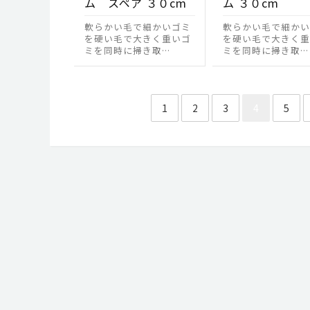
ム スペア ３０cm
ム ３０cm
軟らかい毛で細かいゴミ
軟らかい毛で細かい
を硬い毛で大きく重いゴ
を硬い毛で大きく重
ミを同時に掃き取…
ミを同時に掃き取…
投稿のページ送り
1
2
3
4
5