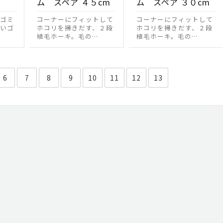
ム スペア ４５cm
ム スペア ３０cm
ゴミ
コーナーにフィットして
コーナーにフィットして
いゴ
ホコリを掃きだす、２段
ホコリを掃きだす、２段
植毛ホーキ。毛の…
植毛ホーキ。毛の…
6
7
8
9
10
11
12
13