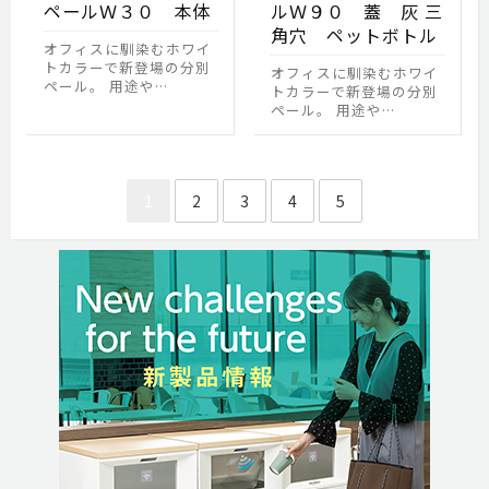
ペールＷ３０ 本体
ルＷ９０ 蓋 灰 三
角穴 ペットボトル
オフィスに馴染むホワイ
トカラーで新登場の分別
オフィスに馴染むホワイ
ペール。 用途や…
トカラーで新登場の分別
ペール。 用途や…
投稿のページ送り
1
2
3
4
5