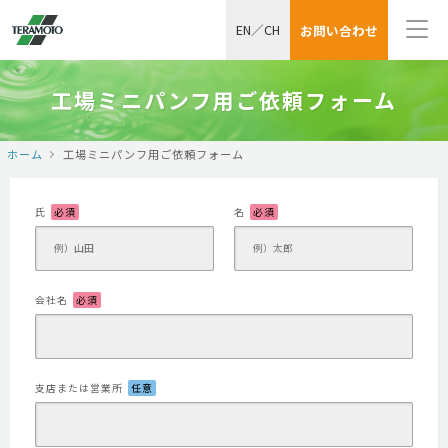
EN
／
CH
お問い合わせ
工場ミニパンフ用ご依頼フォーム
ホーム
工場ミニパンフ用ご依頼フォーム
氏
必須
名
必須
会社名
必須
支店または営業所
任意