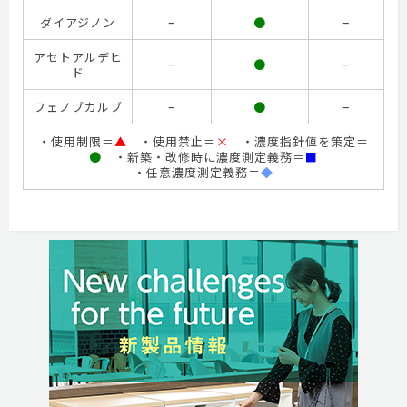
–
–
ダイアジノン
●
アセトアルデヒ
–
–
●
ド
–
–
フェノブカルブ
●
・使用制限＝
▲
・使用禁止＝
×
・濃度指針値を策定＝
●
・新築・改修時に濃度測定義務＝
■
・任意濃度測定義務＝
◆