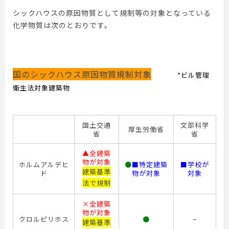
シックハウスの原因物質として規制等の対象となっている
化学物質は次のとおりです。
国のシックハウス原因物質規制対象
*ビル管理
衛生法対象建築物
国土交通
文部科学
厚生労働省
省
省
▲全建築
物が対象
ホルムアルデヒ
●
■特定建築
■学校が
建築基準
ド
物が対象
対象
法で規制
×全建築
物が対象
–
クロルピリホス
●
建築基準