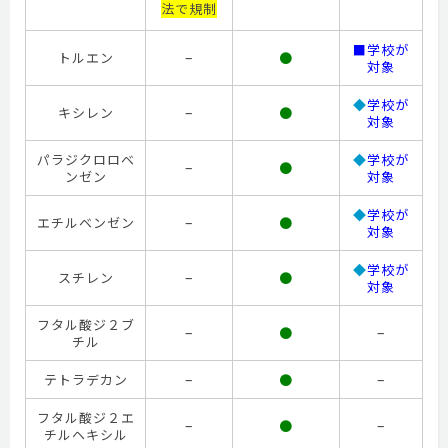
法で規制
■学校が
–
トルエン
●
対象
◆
学校が
–
キシレン
●
対象
パラジクロロベ
◆
学校が
–
●
ンゼン
対象
◆
学校が
–
エチルベンゼン
●
対象
◆
学校が
–
スチレン
●
対象
フタル酸ジ２ブ
–
–
●
チル
–
–
テトラデカン
●
フタル酸ジ２エ
–
–
●
チルヘキシル