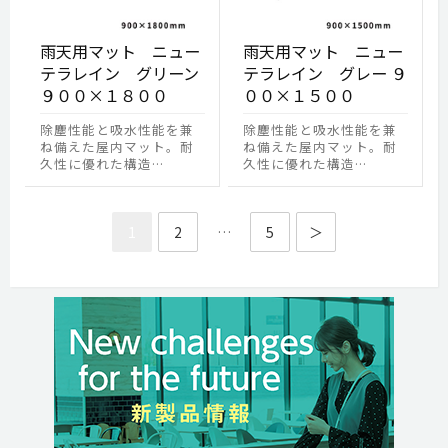
雨天用マット ニュー
雨天用マット ニュー
テラレイン グリーン
テラレイン グレー ９
９００×１８００
００×１５００
除塵性能と吸水性能を兼
除塵性能と吸水性能を兼
ね備えた屋内マット。耐
ね備えた屋内マット。耐
久性に優れた構造…
久性に優れた構造…
1
2
…
5
＞