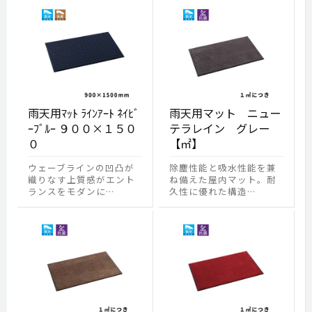
雨天用ﾏｯﾄ ﾗｲﾝｱｰﾄ ﾈｲﾋﾞ
雨天用マット ニュー
ｰﾌﾞﾙｰ ９００×１５０
テラレイン グレー
０
【㎡】
ウェーブラインの凹凸が
除塵性能と吸水性能を兼
織りなす上質感がエント
ね備えた屋内マット。耐
ランスをモダンに…
久性に優れた構造…