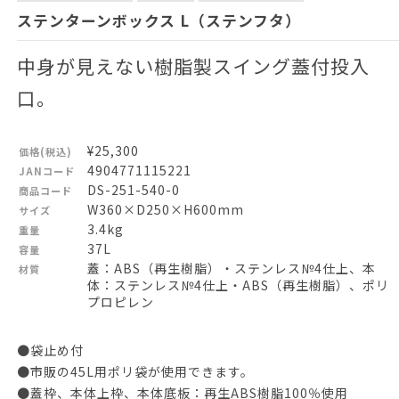
ステンターンボックス L（ステンフタ）
中身が見えない樹脂製スイング蓋付投入
口。
¥25,300
価格(税込)
4904771115221
JANコード
DS-251-540-0
商品コード
W360×D250×H600mm
サイズ
3.4kg
重量
37L
容量
蓋：ABS（再生樹脂）・ステンレス№4仕上、本
材質
体：ステンレス№4仕上・ABS（再生樹脂）、ポリ
プロピレン
●袋止め付
●市販の45L用ポリ袋が使用できます。
●蓋枠、本体上枠、本体底板：再生ABS樹脂100％使用