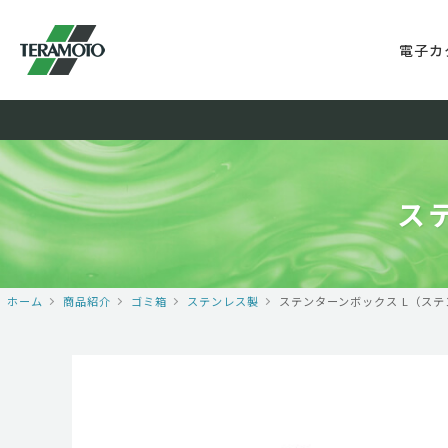
電子カ
ス
ホーム
商品紹介
ゴミ箱
ステンレス製
ステンターンボックス L（ステ