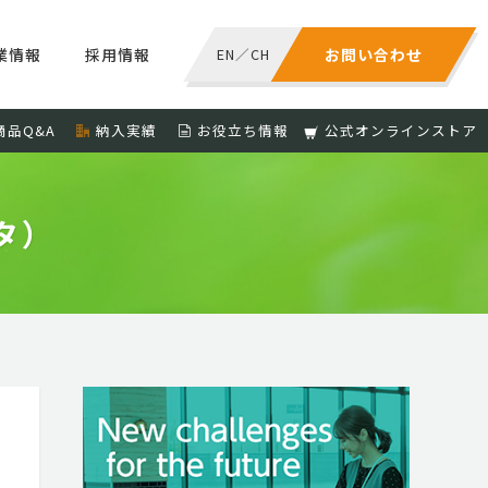
業情報
採用情報
EN
／
CH
お問い合わせ
商品Q&A
納入実績
お役立ち情報
公式オンラインストア
タ）