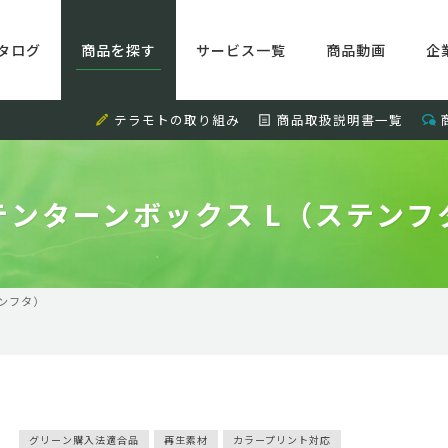
タログ
商品を探す
サービス一覧
商品動画
企
テラモトの取り組み
商品取扱説明書一覧
テンターンボックス L（ステンフ
ンフタ）
グリーン購入法適合品
再生素材
カラープリント対応