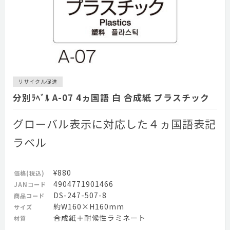
リサイクル促進
分別ﾗﾍﾞﾙ A-07 4ヵ国語 白 合成紙 プラスチック
グローバル表示に対応した４ヵ国語表記
ラベル
¥880
価格(税込)
4904771901466
JANコード
DS-247-507-8
商品コード
約W160×H160mm
サイズ
合成紙＋耐候性ラミネート
材質