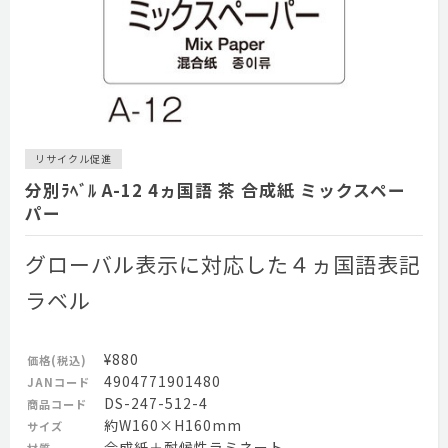
リサイクル促進
分別ﾗﾍﾞﾙ A-12 4ヵ国語 茶 合成紙 ミックスペー
パー
グローバル表示に対応した４ヵ国語表記
ラベル
¥880
価格(税込)
4904771901480
JANコード
DS-247-512-4
商品コード
約W160×H160mm
サイズ
合成紙＋耐候性ラミネート