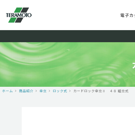
電子カ
ホーム
商品紹介
傘立
ロック式
カードロック傘立Ⅱ ４８ 組立式