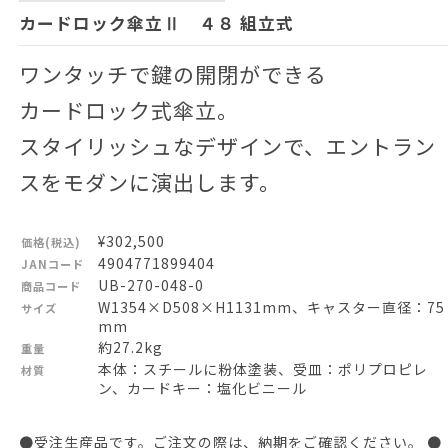
カードロック傘立Ⅱ ４８ 組立式
ワンタッチで鍵の開閉ができる
カードロック式傘立。
スタイリッシュなデザインで、エントラン
スをモダンに演出します。
¥302,500
価格(税込)
4904771899404
JANコード
UB-270-048-0
商品コード
W1354×D508×H1131mm、キャスター直径：75
サイズ
mm
約27.2kg
重量
本体：スチールに粉体塗装、受皿：ポリプロピレ
材質
ン、カードキー：塩化ビニール
●受注生産品です。ご注文の際は、納期をご確認ください。 ●