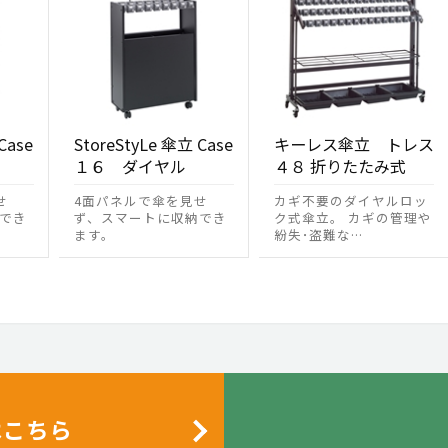
Case
StoreStyLe 傘立 Case
キーレス傘立 トレス
１６ ダイヤル
４８ 折りたたみ式
せ
4面パネルで傘を見せ
カギ不要のダイヤルロッ
でき
ず、スマートに収納でき
ク式傘立。 カギの管理や
ます。
紛失･盗難な…
はこちら