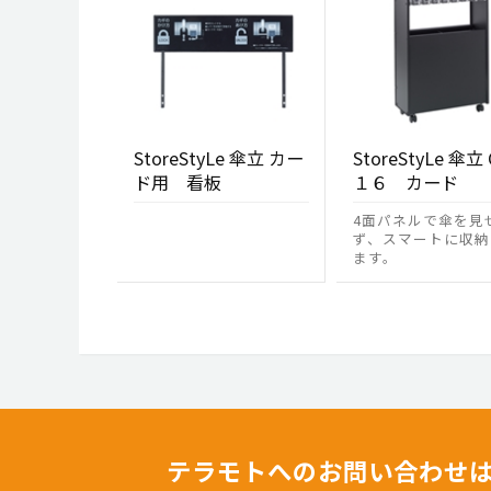
StoreStyLe 傘立 カー
StoreStyLe 傘立 
ド用 看板
１６ カード
4面パネルで傘を見
ず、スマートに収納
ます。
テラモトへのお問い合わせ