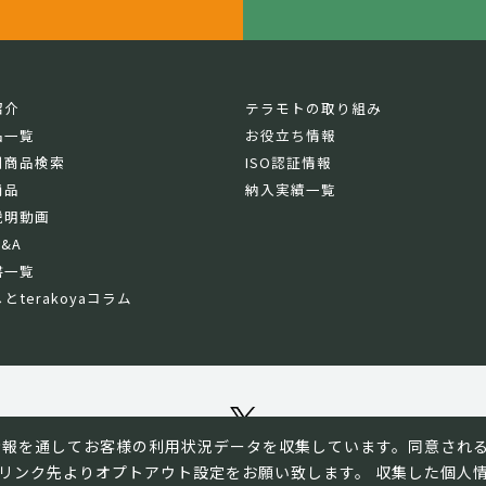
紹介
テラモトの取り組み
品一覧
お役立ち情報
別商品検索
ISO認証情報
商品
納入実績一覧
説明動画
&A
書一覧
とterakoyaコラム
e情報を通してお客様の利用状況データを収集しています。同意され
リンク先よりオプトアウト設定をお願い致します。 収集した個人
© TERAMOTO All Rights Reserved.