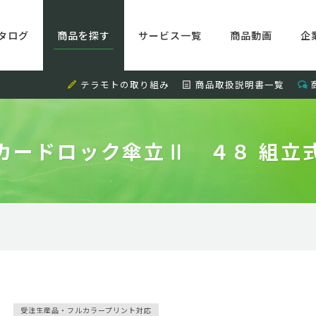
タログ
商品を探す
サービス一覧
商品動画
企
テラモトの取り組み
商品取扱説明書一覧
カードロック傘立Ⅱ ４８ 組立
受注生産品・フルカラープリント対応