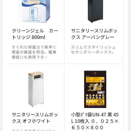
クリーンジェル カー
サニタリースリムボッ
トリッジ 800ml
クス アーバングレー
すぐれた除菌力で素早く
スリムでスタイリッシュ
便座の雑菌を除去。暖房
なサニタリーボックス。
便座にも使用でき…
サニタリースリムボッ
小型ﾎﾟﾘ袋UN-47 黒 45
クス オフホワイト
L 10枚入 ０．０２５×
６５０×８００
スリムでスタイリッシュ